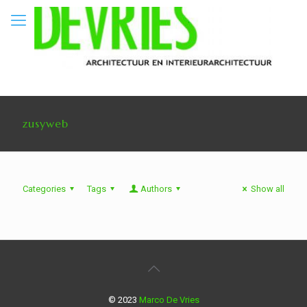
zusyweb
Categories
Tags
Authors
Show all
© 2023
Marco De Vries